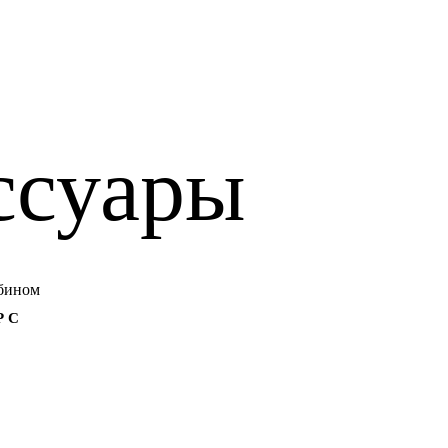
ссуары
 С