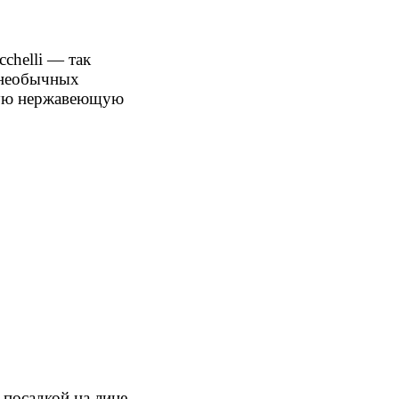
chelli — так
и необычных
нную нержавеющую
посадкой на лице.