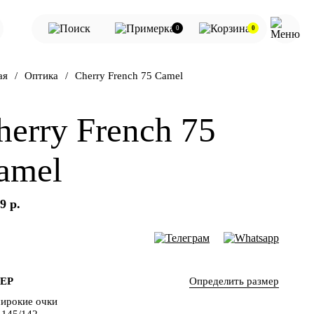
0
0
ая
Оптика
Cherry French 75 Camel
herry French 75
amel
9 р.
Определить размер
ЕР
ирокие очки
-145/142