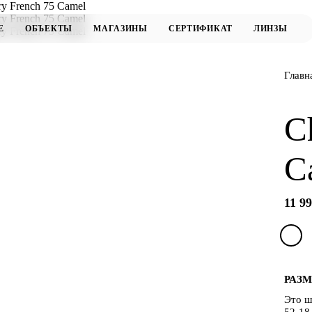
Главн
C
C
11 99
РАЗМ
Это ш
52-18