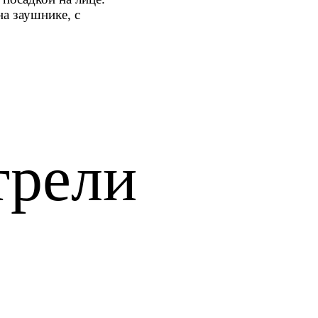
а заушнике, с
трели