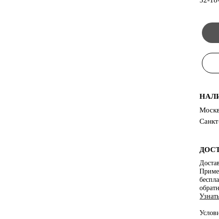
НАЛ
Москв
Санкт
ДОС
Достав
Пример
беспла
обратн
Узнат
Услов