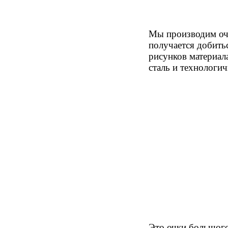
Мы производим очк
получается добить
рисунков материал
сталь и технологич
Это очки большого