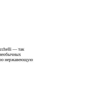
chelli — так
и необычных
нную нержавеющую