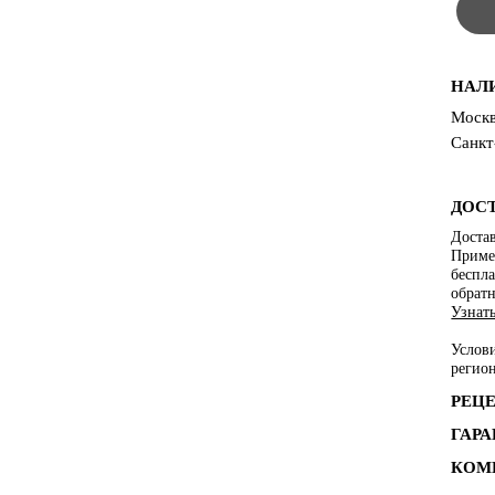
НАЛ
Москв
Санкт
ДОС
Достав
Пример
беспла
обратн
Узнат
Услов
регио
РЕЦ
ГАР
КОМ