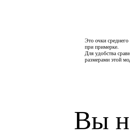
Это очки среднего
при примерке.
Для удобства срав
размерами этой мо
Вы н