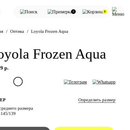
0
0
ая
Оптика
Loyola Frozen Aqua
oyola Frozen Aqua
9 р.
Определить размер
ЕР
среднего размера
-145/139