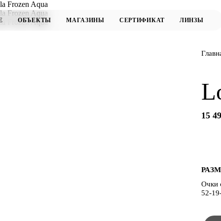
Главн
L
15 49
РАЗМ
Очки 
52-19