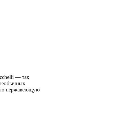
chelli — так
и необычных
нную нержавеющую