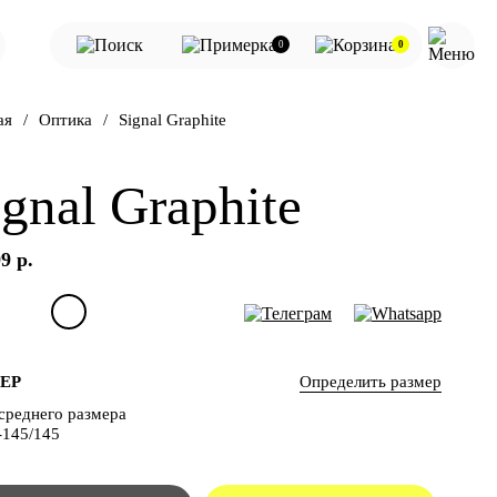
0
0
ая
Оптика
Signal Graphite
ignal Graphite
9 р.
Определить размер
ЕР
среднего размера
-145/145