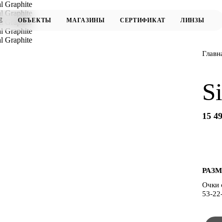
Главн
S
15 49
РАЗМ
Очки 
53-22