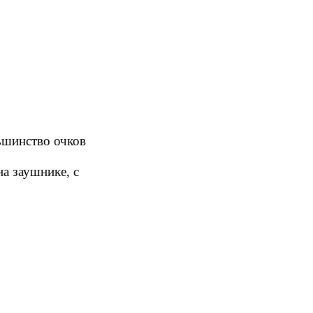
ьшинство очков
а заушнике, с