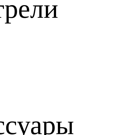
трели
ссуары