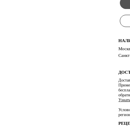
НАЛ
Москв
Санкт
ДОС
Достав
Пример
беспла
обратн
Узнат
Услов
регио
РЕЦ