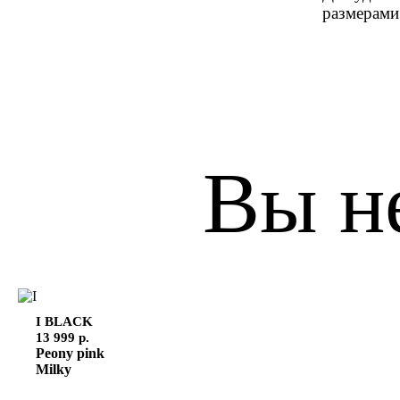
размерами
Вы н
I
BLACK
13 999 р.
Peony pink
Milky