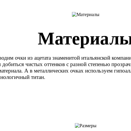
Материал
одим очки из ацетата знаменитой итальянской компани
я добиться чистых оттенков с разной степенью прозра
материала. А в металлических очках используем гипо
хнологичный титан.