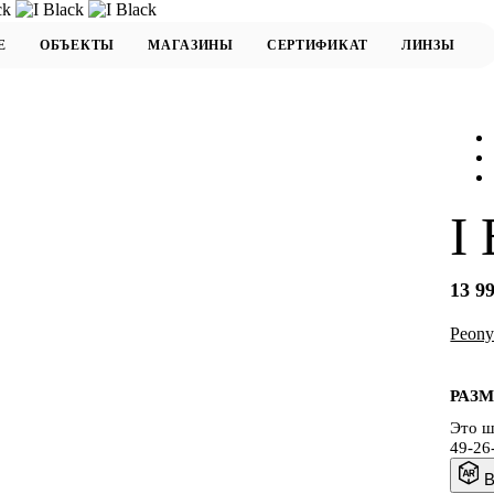
I
13 99
Peony
РАЗМ
Это ш
49-26
В