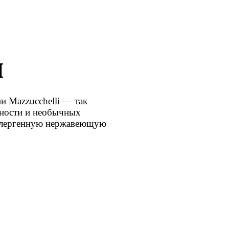
ы
и Mazzucchelli — так
чности и необычных
аллергенную нержавеющую