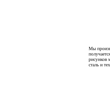
Мы произв
получаетс
рисунков 
сталь и те