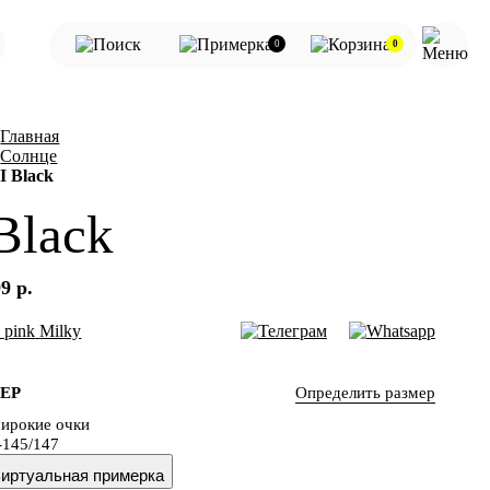
0
0
Главная
Солнце
I Black
 Black
9 р.
 pink
Milky
Определить размер
ЕР
ирокие очки
-145/147
иртуальная примерка