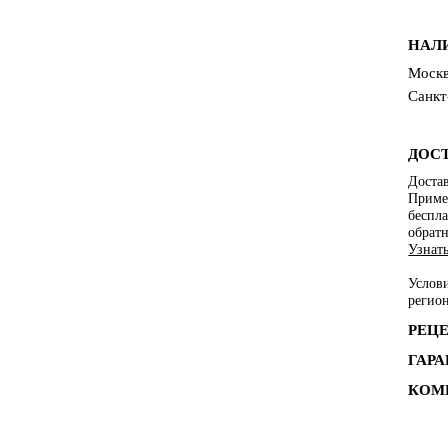
НАЛ
Москв
Санкт
ДОС
Достав
Пример
беспла
обратн
Узнат
Услов
регио
РЕЦ
ГАР
КОМ