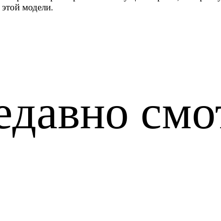
 этой модели.
едавно смо