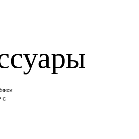
ссуары
 С