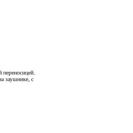
й переносицей.
а заушнике, с