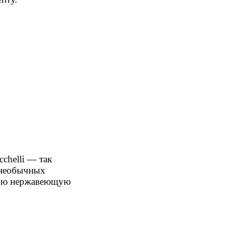
chelli — так
и необычных
нную нержавеющую