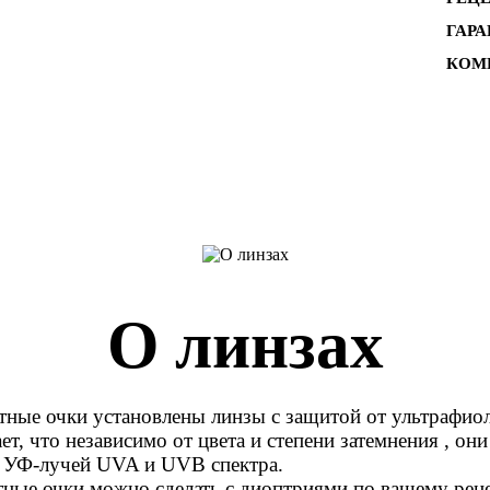
ГАР
КОМ
О линзах
тные очки установлены линзы c защитой от ультрафиол
т, что независимо от цвета и степени затемнения , он
т УФ-лучей UVA и UVB спектра.
ные очки можно сделать с диоптриями по вашему реце