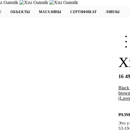
X
16 49
Black
brown
(Lave
РАЗМ
Это у
53-19