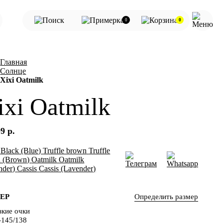
0
0
Главная
Солнце
Xixi Oatmilk
ixi Oatmilk
9 р.
Black (Blue)
Truffle brown
Truffle
 (Brown)
Oatmilk
Oatmilk
nder)
Cassis
Cassis (Lavender)
Определить размер
ЕР
зкие очки
-145/138