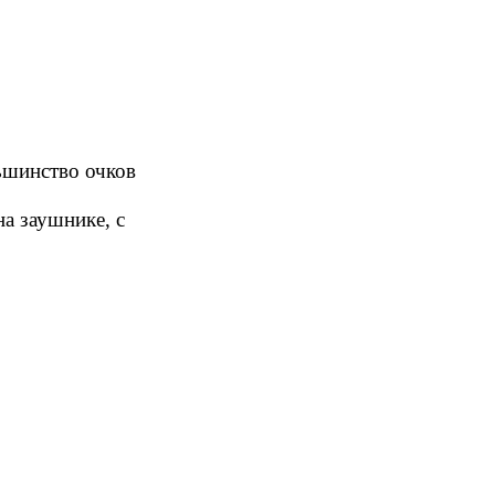
ьшинство очков
а заушнике, с