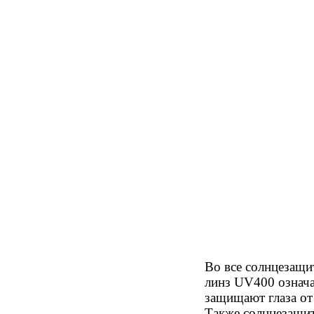
Во все солнцезащи
линз UV400 означае
защищают глаза о
Также солнцезащит