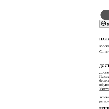
В
НАЛ
Москв
Санкт
ДОС
Достав
Пример
беспла
обратн
Узнат
Услов
регио
РЕЦ