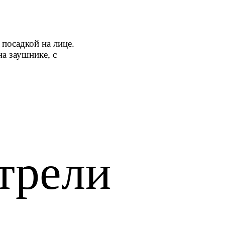
посадкой на лице.
а заушнике, с
трели