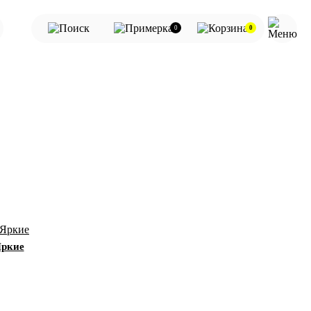
0
0
ркие