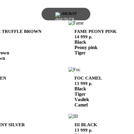
ФИЛЬТР
E
TRUFFLE BROWN
FAME
PEONY PINK
14 999 р.
Black
Peony pink
rown
Tiger
own
EN
FOC
CAMEL
13 999 р.
Black
Tiger
Vasilek
Camel
INY SILVER
III
BLACK
13 999 р.